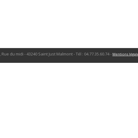
, Rue du midi - 43240 Saint Just Malmont - Tél : 04.77.35.60.74 -
Mentions légal