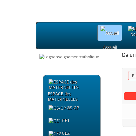
No
Accueil
Calen
P
ESPACE des
MATERNELLES
GS-CP
CE1
CE2