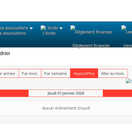
s associations
L'école
Règlement financier
Lien
drier
ar année
Par mois
Par semaine
Aujourd'hui
Aller au mois
Jeudi 01 Janvier 2026
Aucun évènement trouvé