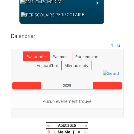
CM1-CM2
PERISCOLAIRE
Calendrier
Par année
Par mois
Par semaine
Aujourd'hui
Aller au mois
2025
Aucun évènement trouvé
Pagination List Limit
«
<
Août
2026
>
»
D
L
Ma
Me
J
V
S