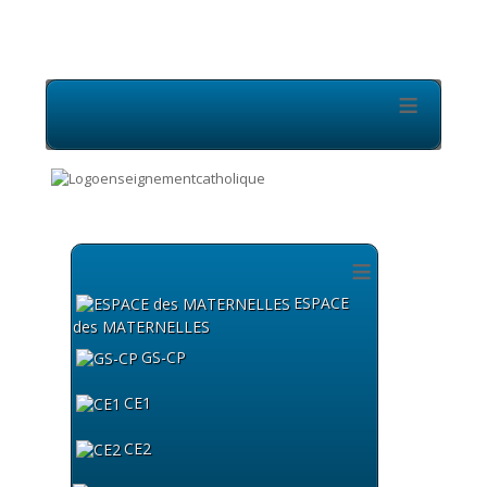
≡
≡
ESPACE
des MATERNELLES
GS-CP
CE1
CE2