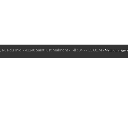
, Rue du midi - 43240 Saint Just Malmont - Tél : 04.77.35.60.74 -
Mentions légal