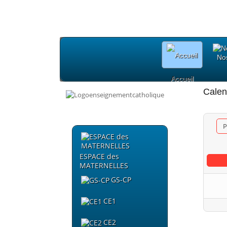
Nos
Accueil
Calen
P
ESPACE des
MATERNELLES
GS-CP
CE1
CE2