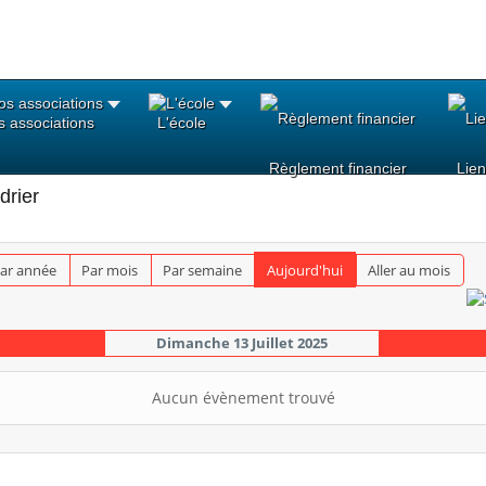
 associations
L'école
Règlement financier
Lien
drier
ar année
Par mois
Par semaine
Aujourd'hui
Aller au mois
Dimanche 13 Juillet 2025
Aucun évènement trouvé