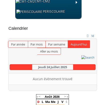
CM1-CM2
PERISCOLAIRE
Calendrier
Par année
Par mois
Par semaine
Aujourd'hui
Aller au mois
Jeudi 24 Juillet 2025
Aucun évènement trouvé
«
<
Août
2026
>
»
D
L
Ma
Me
J
V
S