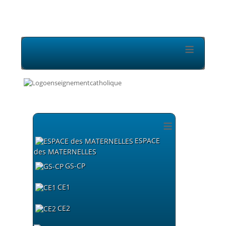
≡
≡
ESPACE
des MATERNELLES
GS-CP
CE1
CE2