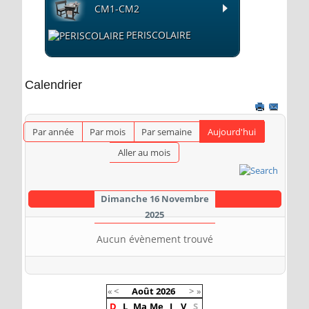
CM1-CM2
PERISCOLAIRE
Calendrier
Par année
Par mois
Par semaine
Aujourd'hui
Aller au mois
Dimanche 16 Novembre
2025
Aucun évènement trouvé
«
<
Août
2026
>
»
D
L
Ma
Me
J
V
S