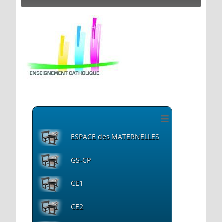
≡
ESPACE des MATERNELLES
GS-CP
CE1
CE2