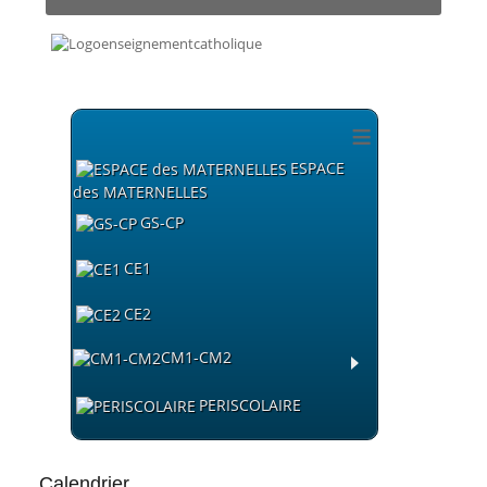
≡
ESPACE
des MATERNELLES
GS-CP
CE1
CE2
CM1-CM2
PERISCOLAIRE
Calendrier