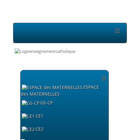
≡
≡
ESPACE
des MATERNELLES
GS-CP
CE1
CE2