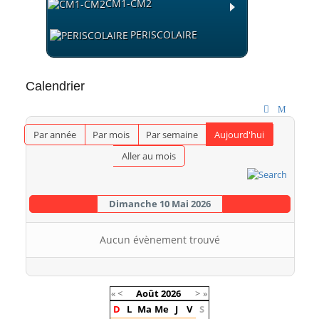
CM1-CM2
PERISCOLAIRE
Calendrier
Par année
Par mois
Par semaine
Aujourd'hui
Aller au mois
Dimanche 10 Mai 2026
Aucun évènement trouvé
«
<
Août
2026
>
»
D
L
Ma
Me
J
V
S