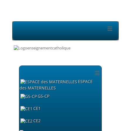
≡
≡
ESPACE
des MATERNELLES
GS-CP
CE1
CE2