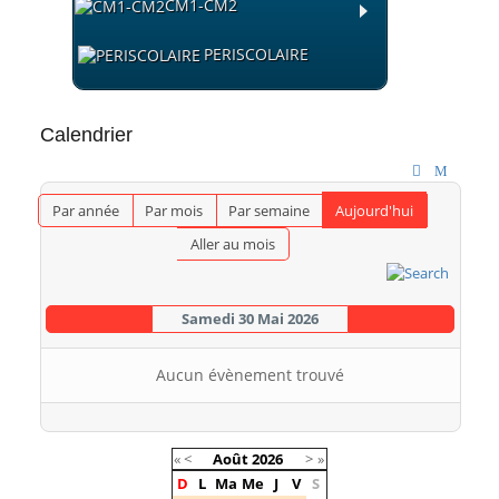
CM1-CM2
PERISCOLAIRE
Calendrier
Par année
Par mois
Par semaine
Aujourd'hui
Aller au mois
Samedi 30 Mai 2026
Aucun évènement trouvé
«
<
Août
2026
>
»
D
L
Ma
Me
J
V
S