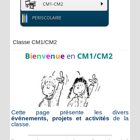
CM1-CM2
PERISCOLAIRE
Classe CM1/CM2
B
i
e
n
v
e
n
u
e
e
n
CM1/CM2
Cette page présente les divers
événements, projets et activités
de la
classe.
_____________________________________________