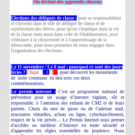
On devient des apprentis citoyens
Elections des délégués de classe :
pour se responsabiliser
et s'investir dans le rôle de délégué de classe et de
représentant des élèves, pour qu'on s'implique dans la vie
de la classe mais aussi dans celle de l'établissement, pour
s'éduquer à la citoyenneté et à l'apprentissage de la
démocratie, pour nous permettre de nous engager dans
l'organisation des élections.
Le 11 novembre / Le 8 mai : pourquoi ce sont des jours
fériés ?
Clique
I
C
I
o
pour découvrir
les monuments
de
notre commune
en lien avec ces deux
commémorations.
Le permis internet :
C'est un programme national de
prévention pour un usage d’Internet vigilant, sûr et
responsable, à l’attention des enfants de CM2 et de leurs
parents.
Choix du mot de passe ou de l’adresse mail,
rencontres virtuelles, achats en ligne, cyberharcèlement,
respect de la vie privée… Le Permis Internet nous permet
d'accéder au meilleur d’Internet en toute sécurité et
d'apprendre les règles essentielles de prudence. Nous