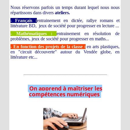
Nous réservons parfois un temps durant lequel nous nous
répartissons dans divers
ateliers.
- Français :
entrainement en dictée, rallye romans et
littérature BD, jeux de société pour progresser en lecture ...
- Mathématiques :
entrainement en résolution de
problèmes, jeux de société pour progresser en maths...
- En fonction des projets de la classe :
en arts plastiques,
en "circuit découverte" autour du Vendée globe, en
littérature etc...
________________________________________________
On apprend à maîtriser les
compétences numériques