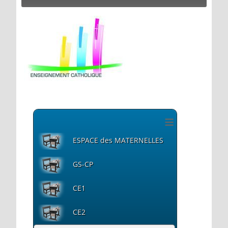
≡
ESPACE des MATERNELLES
GS-CP
CE1
CE2