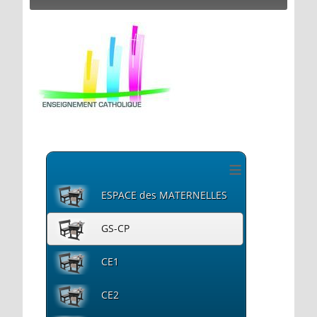
≡
ESPACE des MATERNELLES
GS-CP
CE1
CE2