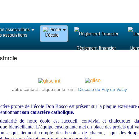
s associations
L'école
Règlement financier
Lien
storale
autre contact : clique sur le lien :
Diocèse du Puy en Velay
_________________________________________________________
ctère propre de l’école Don Bosco est présent sur la plaque extérieure e
mentionnant
son caractère
catholique.
ticularité de notre école est l'accueil, convivial et chaleureux, d
ue bienveillante. L’équipe enseignante met en place des projets qui va
fants, qui tiennent compte des besoins de chacun, qui développe
el, leur savoir être et leur savoir vivre ensemble.