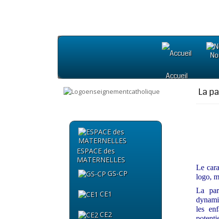
No
Accueil
La pa
ESPACE des
MATERNELLES
Le cara
GS-CP
logo, 
La par
CE1
dynamiq
les en
CE2
potenti