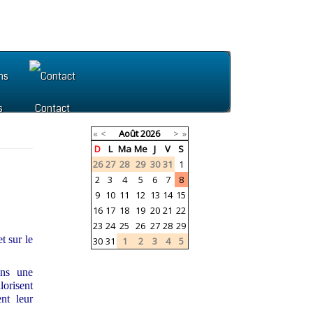
s
Contact
«
<
Août
2026
>
»
D
L
Ma
Me
J
V
S
26
27
28
29
30
31
1
2
3
4
5
6
7
8
9
10
11
12
13
14
15
16
17
18
19
20
21
22
23
24
25
26
27
28
29
t sur le
30
31
1
2
3
4
5
ans une
lorisent
nt leur