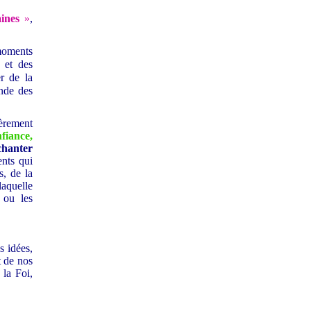
ines
»
,
moments
 et des
r de la
ande des
ièrement
fiance,
chanter
nts qui
s, de la
laquelle
 ou les
s idées,
 de nos
 la Foi,