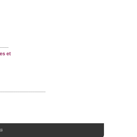
____
ves et
______________________
es