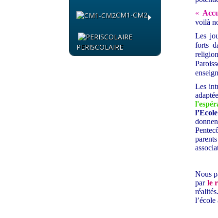
«
Accu
CM1-CM2
voilà n
Les jo
forts 
PERISCOLAIRE
religi
Paroiss
enseign
Les int
adapté
l'espér
l’Ecole
donne
Pentecô
parent
associa
Nous p
par
le 
réalité
l’école