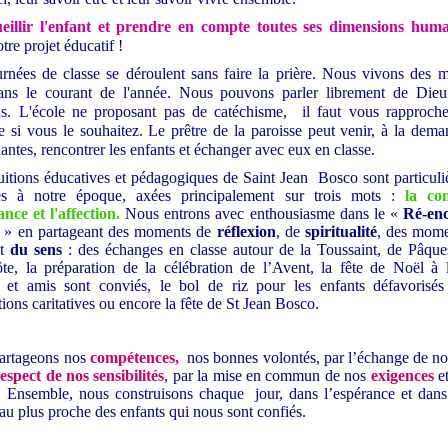
eillir l'enfant et prendre en compte toutes ses dimensions huma
otre projet éducatif !
urnées de classe se déroulent sans faire la prière. Nous vivons des 
dans le courant de l'année. Nous pouvons parler librement de Dieu
ons. L'école ne proposant pas de catéchisme, il faut vous rapproche
e si vous le souhaitez. Le prêtre de la paroisse peut venir, à la dem
antes, rencontrer les enfants et échanger avec eux en classe.
uitions éducatives et pédagogiques de Saint Jean Bosco sont particul
es à notre époque, axées principalement sur trois mots :
la con
ance et l'affection.
Nous entrons avec enthousiasme dans le «
Ré-en
» en partageant des moments de
réflexion
, de
spiritualité
, des mome
nt
du sens
: des échanges en classe autour de la Toussaint, de Pâque
te, la préparation de la célébration de l’Avent, la fête de Noël à 
s et amis sont conviés, le bol de riz pour les enfants défavorisés
tions caritatives ou encore la fête de St Jean Bosco.
artageons nos
compétences,
nos bonnes volontés, par l’échange de no
respect
de nos sensibilités
, par la mise en commun de nos
exigences
et
s. Ensemble, nous construisons chaque jour, dans l’espérance et dans
 au plus proche des enfants qui nous sont confiés.