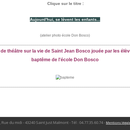
Clique sur le titre :
Aujourd'hui, se lèvent les enfants...
(atelier photo école Don Bosco)
________________________________________________________________
 de théâtre sur la vie de Saint Jean Bosco jouée par les élè
baptême de l'école Don Bosco
________________________________________________________________
, Rue du midi - 43240 Saint Just Malmont - Tél : 04.77.35.60.74 -
Mentions légal